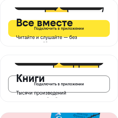
399 ₽ в мес
21 ₽ в день
Все вместе
Подключить в приложении
Читайте и слушайте — без
ограничений*
299 ₽ в мес
14 ₽ в день
Книги
Подключить в приложении
Тысячи произведений
с доступом офлайн