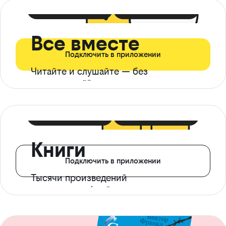
399 ₽ в мес
21 ₽ в день
Все вместе
Подключить в приложении
Читайте и слушайте — без
ограничений*
299 ₽ в мес
14 ₽ в день
Книги
Подключить в приложении
Тысячи произведений
с доступом офлайн