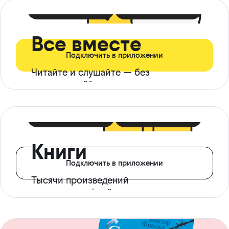
399 ₽ в мес
21 ₽ в день
Все вместе
Подключить в приложении
Читайте и слушайте — без
ограничений*
299 ₽ в мес
14 ₽ в день
Книги
Подключить в приложении
Тысячи произведений
с доступом офлайн