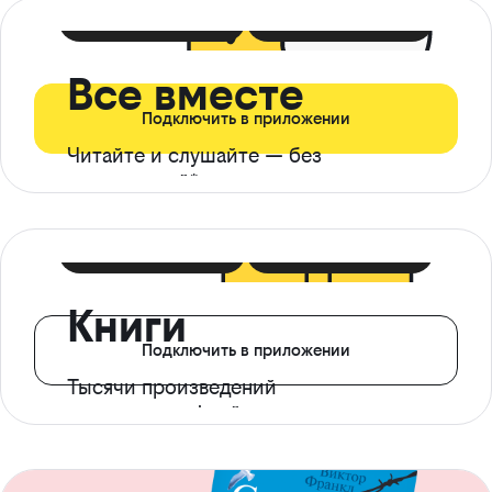
399 ₽ в мес
21 ₽ в день
Все вместе
Подключить в приложении
Читайте и слушайте — без
ограничений*
299 ₽ в мес
14 ₽ в день
Книги
Подключить в приложении
Тысячи произведений
с доступом офлайн