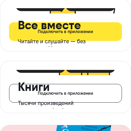
399 ₽ в мес
21 ₽ в день
Все вместе
Подключить в приложении
Читайте и слушайте — без
ограничений*
299 ₽ в мес
14 ₽ в день
Книги
Подключить в приложении
Тысячи произведений
с доступом офлайн