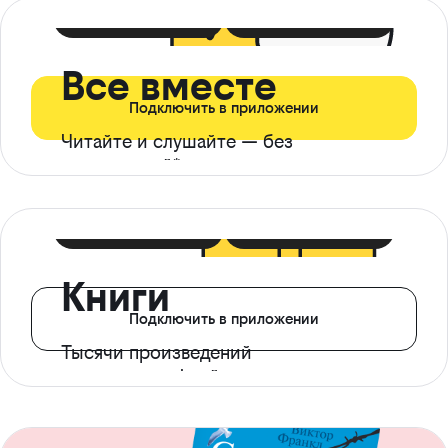
399 ₽ в мес
21 ₽ в день
Все вместе
Подключить в приложении
Читайте и слушайте — без
ограничений*
299 ₽ в мес
14 ₽ в день
Книги
Подключить в приложении
Тысячи произведений
с доступом офлайн