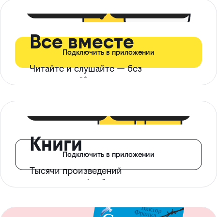
399 ₽ в мес
21 ₽ в день
Все вместе
Подключить в приложении
Читайте и слушайте — без
ограничений*
299 ₽ в мес
14 ₽ в день
Книги
Подключить в приложении
Тысячи произведений
с доступом офлайн