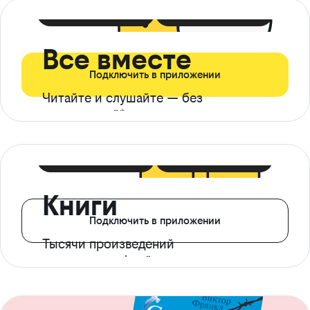
399 ₽ в мес
21 ₽ в день
Все вместе
Подключить в приложении
Читайте и слушайте — без
ограничений*
299 ₽ в мес
14 ₽ в день
Книги
Подключить в приложении
Тысячи произведений
с доступом офлайн