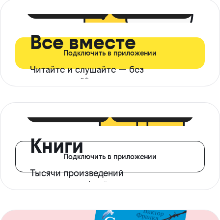
399 ₽ в мес
21 ₽ в день
Все вместе
Подключить в приложении
Читайте и слушайте — без
ограничений*
299 ₽ в мес
14 ₽ в день
Книги
Подключить в приложении
Тысячи произведений
с доступом офлайн