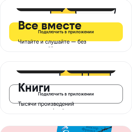
399 ₽ в мес
21 ₽ в день
Все вместе
Подключить в приложении
Читайте и слушайте — без
ограничений*
299 ₽ в мес
14 ₽ в день
Книги
Подключить в приложении
Тысячи произведений
с доступом офлайн