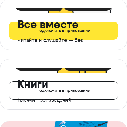
399 ₽ в мес
21 ₽ в день
Все вместе
Подключить в приложении
Читайте и слушайте — без
ограничений*
299 ₽ в мес
14 ₽ в день
Книги
Подключить в приложении
Тысячи произведений
с доступом офлайн