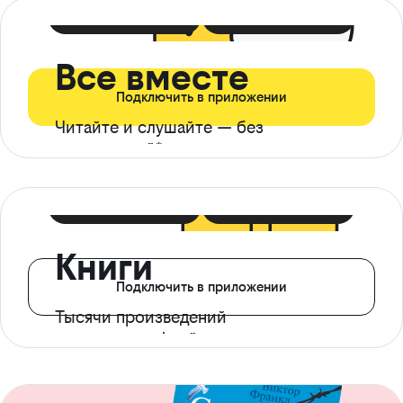
399 ₽ в мес
21 ₽ в день
Все вместе
Подключить в приложении
Читайте и слушайте — без
ограничений*
299 ₽ в мес
14 ₽ в день
Книги
Подключить в приложении
Тысячи произведений
с доступом офлайн