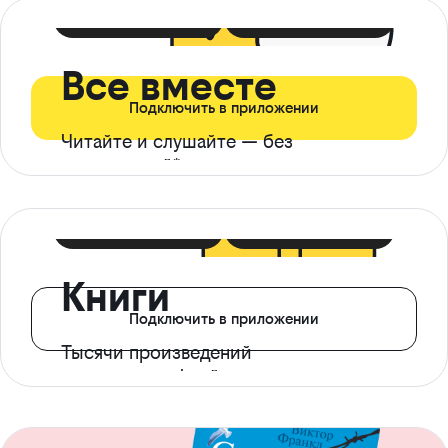
399 ₽ в мес
21 ₽ в день
Все вместе
Подключить в приложении
Читайте и слушайте — без
ограничений*
299 ₽ в мес
14 ₽ в день
Книги
Подключить в приложении
Тысячи произведений
с доступом офлайн