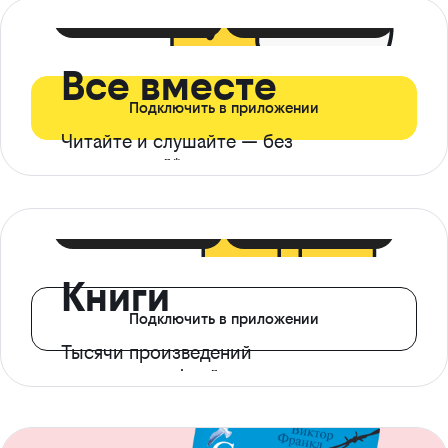
399 ₽ в мес
21 ₽ в день
Все вместе
Подключить в приложении
Читайте и слушайте — без
ограничений*
299 ₽ в мес
14 ₽ в день
Книги
Подключить в приложении
Тысячи произведений
с доступом офлайн