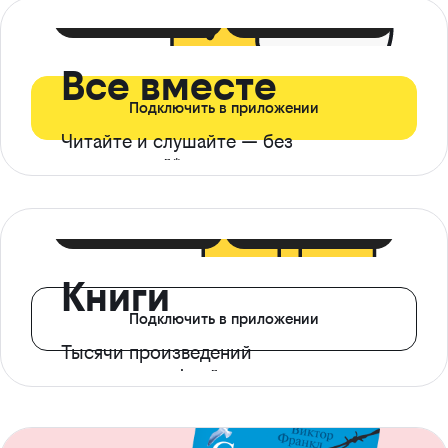
399 ₽ в мес
21 ₽ в день
Все вместе
Подключить в приложении
Читайте и слушайте — без
ограничений*
299 ₽ в мес
14 ₽ в день
Книги
Подключить в приложении
Тысячи произведений
с доступом офлайн