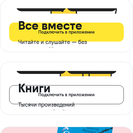
399 ₽ в мес
21 ₽ в день
Все вместе
Подключить в приложении
Читайте и слушайте — без
ограничений*
299 ₽ в мес
14 ₽ в день
Книги
Подключить в приложении
Тысячи произведений
с доступом офлайн