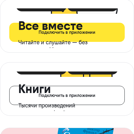
399 ₽ в мес
21 ₽ в день
Все вместе
Подключить в приложении
Читайте и слушайте — без
ограничений*
299 ₽ в мес
14 ₽ в день
Книги
Подключить в приложении
Тысячи произведений
с доступом офлайн