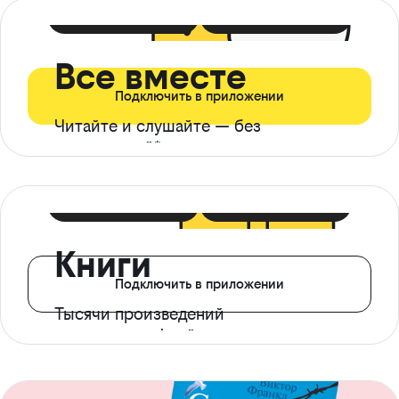
399 ₽ в мес
21 ₽ в день
Все вместе
Подключить в приложении
Читайте и слушайте — без
ограничений*
299 ₽ в мес
14 ₽ в день
Книги
Подключить в приложении
Тысячи произведений
с доступом офлайн