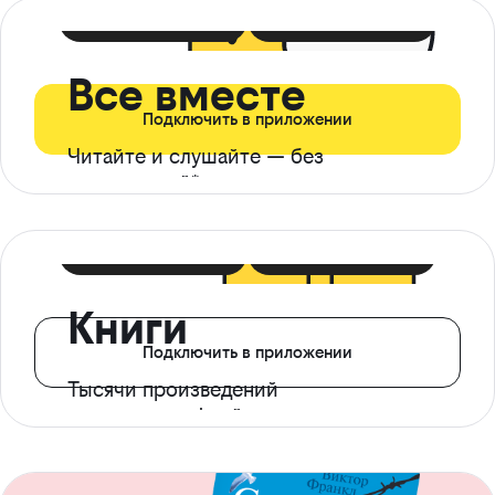
399 ₽ в мес
21 ₽ в день
Все вместе
Подключить в приложении
Читайте и слушайте — без
ограничений*
299 ₽ в мес
14 ₽ в день
Книги
Подключить в приложении
Тысячи произведений
с доступом офлайн