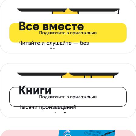
399 ₽ в мес
21 ₽ в день
Все вместе
Подключить в приложении
Читайте и слушайте — без
ограничений*
299 ₽ в мес
14 ₽ в день
Книги
Подключить в приложении
Тысячи произведений
с доступом офлайн