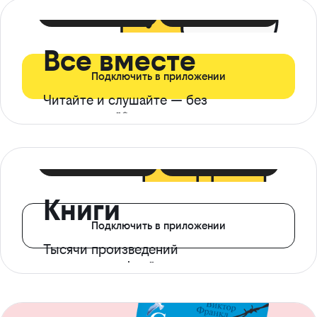
399 ₽ в мес
21 ₽ в день
Все вместе
Подключить в приложении
Читайте и слушайте — без
ограничений*
299 ₽ в мес
14 ₽ в день
Книги
Подключить в приложении
Тысячи произведений
с доступом офлайн