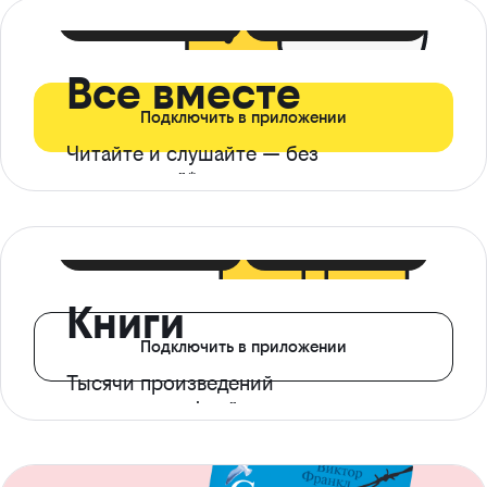
399 ₽ в мес
21 ₽ в день
Все вместе
Подключить в приложении
Читайте и слушайте — без
ограничений*
299 ₽ в мес
14 ₽ в день
Книги
Подключить в приложении
Тысячи произведений
с доступом офлайн