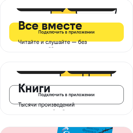
399 ₽ в мес
21 ₽ в день
Все вместе
Подключить в приложении
Читайте и слушайте — без
ограничений*
299 ₽ в мес
14 ₽ в день
Книги
Подключить в приложении
Тысячи произведений
с доступом офлайн