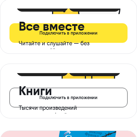
399 ₽ в мес
21 ₽ в день
Все вместе
Подключить в приложении
Читайте и слушайте — без
ограничений*
299 ₽ в мес
14 ₽ в день
Книги
Подключить в приложении
Тысячи произведений
с доступом офлайн