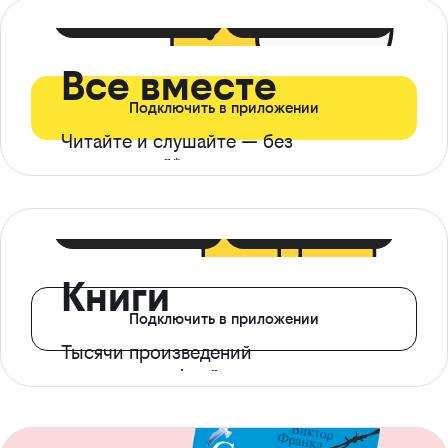
399 ₽ в мес
21 ₽ в день
Все вместе
Подключить в приложении
Читайте и слушайте — без
ограничений*
299 ₽ в мес
14 ₽ в день
Книги
Подключить в приложении
Тысячи произведений
с доступом офлайн