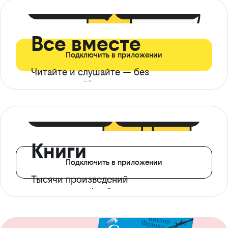
399 ₽ в мес
21 ₽ в день
Все вместе
Подключить в приложении
Читайте и слушайте — без
ограничений*
299 ₽ в мес
14 ₽ в день
Книги
Подключить в приложении
Тысячи произведений
с доступом офлайн