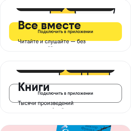
399 ₽ в мес
21 ₽ в день
Все вместе
Подключить в приложении
Читайте и слушайте — без
ограничений*
299 ₽ в мес
14 ₽ в день
Книги
Подключить в приложении
Тысячи произведений
с доступом офлайн