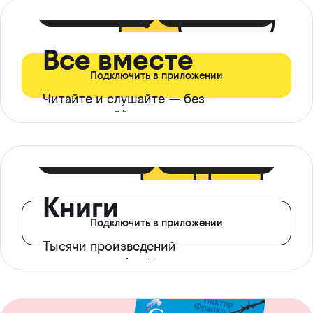
399 ₽ в мес
21 ₽ в день
Все вместе
Подключить в приложении
Читайте и слушайте — без
ограничений*
299 ₽ в мес
14 ₽ в день
Книги
Подключить в приложении
Тысячи произведений
с доступом офлайн