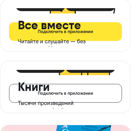
399 ₽ в мес
21 ₽ в день
Все вместе
Подключить в приложении
Читайте и слушайте — без
ограничений*
299 ₽ в мес
14 ₽ в день
Книги
Подключить в приложении
Тысячи произведений
с доступом офлайн