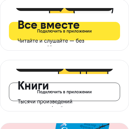
399 ₽ в мес
21 ₽ в день
Все вместе
Подключить в приложении
Читайте и слушайте — без
ограничений*
299 ₽ в мес
14 ₽ в день
Книги
Подключить в приложении
Тысячи произведений
с доступом офлайн