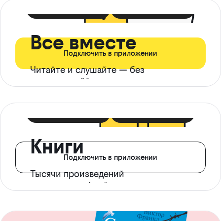
399 ₽ в мес
21 ₽ в день
Все вместе
Подключить в приложении
Читайте и слушайте — без
ограничений*
299 ₽ в мес
14 ₽ в день
Книги
Подключить в приложении
Тысячи произведений
с доступом офлайн