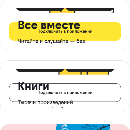
399 ₽ в мес
21 ₽ в день
Все вместе
Подключить в приложении
Читайте и слушайте — без
ограничений*
299 ₽ в мес
14 ₽ в день
Книги
Подключить в приложении
Тысячи произведений
с доступом офлайн