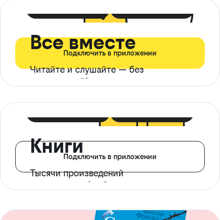
399 ₽ в мес
21 ₽ в день
Все вместе
Подключить в приложении
Читайте и слушайте — без
ограничений*
299 ₽ в мес
14 ₽ в день
Книги
Подключить в приложении
Тысячи произведений
с доступом офлайн