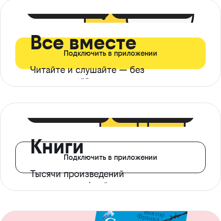
399 ₽ в мес
21 ₽ в день
Все вместе
Подключить в приложении
Читайте и слушайте — без
ограничений*
299 ₽ в мес
14 ₽ в день
Книги
Подключить в приложении
Тысячи произведений
с доступом офлайн