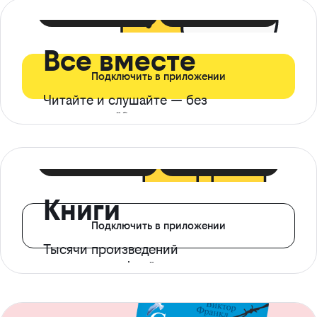
399 ₽ в мес
21 ₽ в день
Все вместе
Подключить в приложении
Читайте и слушайте — без
ограничений*
299 ₽ в мес
14 ₽ в день
Книги
Подключить в приложении
Тысячи произведений
с доступом офлайн