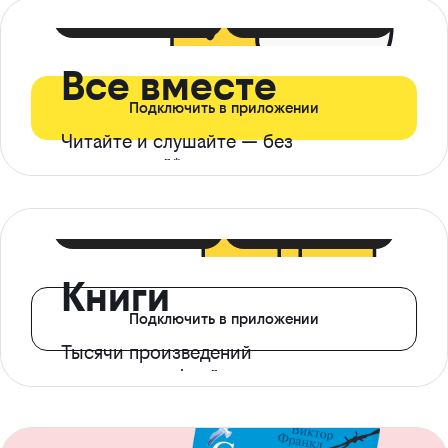
399 ₽ в мес
21 ₽ в день
Все вместе
Подключить в приложении
Читайте и слушайте — без
ограничений*
299 ₽ в мес
14 ₽ в день
Книги
Подключить в приложении
Тысячи произведений
с доступом офлайн