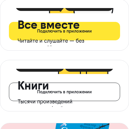
399 ₽ в мес
21 ₽ в день
Все вместе
Подключить в приложении
Читайте и слушайте — без
ограничений*
299 ₽ в мес
14 ₽ в день
Книги
Подключить в приложении
Тысячи произведений
с доступом офлайн