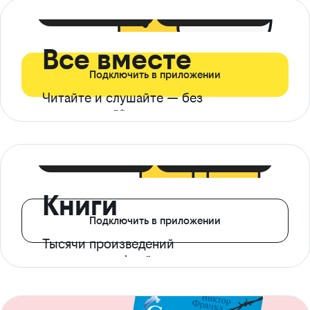
399 ₽ в мес
21 ₽ в день
Все вместе
Подключить в приложении
Читайте и слушайте — без
ограничений*
299 ₽ в мес
14 ₽ в день
Книги
Подключить в приложении
Тысячи произведений
с доступом офлайн