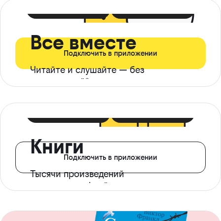
399 ₽ в мес
21 ₽ в день
Все вместе
Подключить в приложении
Читайте и слушайте — без
ограничений*
299 ₽ в мес
14 ₽ в день
Книги
Подключить в приложении
Тысячи произведений
с доступом офлайн