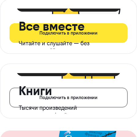
399 ₽ в мес
21 ₽ в день
Все вместе
Подключить в приложении
Читайте и слушайте — без
ограничений*
299 ₽ в мес
14 ₽ в день
Книги
Подключить в приложении
Тысячи произведений
с доступом офлайн