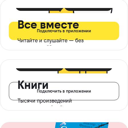
399 ₽ в мес
21 ₽ в день
Все вместе
Подключить в приложении
Читайте и слушайте — без
ограничений*
299 ₽ в мес
14 ₽ в день
Книги
Подключить в приложении
Тысячи произведений
с доступом офлайн