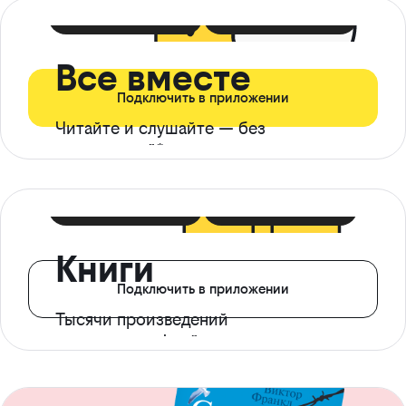
399 ₽ в мес
21 ₽ в день
Все вместе
Подключить в приложении
Читайте и слушайте — без
ограничений*
299 ₽ в мес
14 ₽ в день
Книги
Подключить в приложении
Тысячи произведений
с доступом офлайн