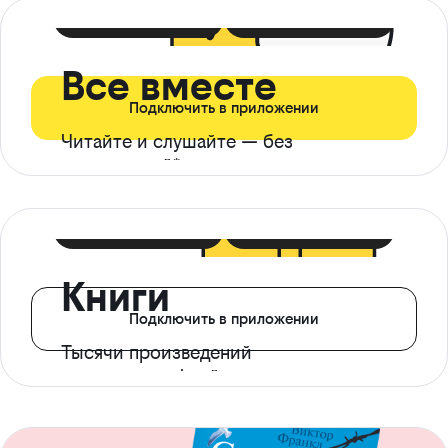
399 ₽ в мес
21 ₽ в день
Все вместе
Подключить в приложении
Читайте и слушайте — без
ограничений*
299 ₽ в мес
14 ₽ в день
Книги
Подключить в приложении
Тысячи произведений
с доступом офлайн