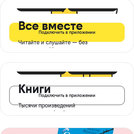
399 ₽ в мес
21 ₽ в день
Все вместе
Подключить в приложении
Читайте и слушайте — без
ограничений*
299 ₽ в мес
14 ₽ в день
Книги
Подключить в приложении
Тысячи произведений
с доступом офлайн