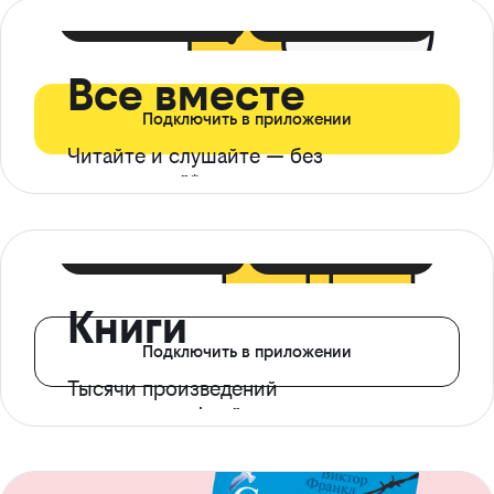
399 ₽ в мес
21 ₽ в день
Все вместе
Подключить в приложении
Читайте и слушайте — без
ограничений*
299 ₽ в мес
14 ₽ в день
Книги
Подключить в приложении
Тысячи произведений
с доступом офлайн