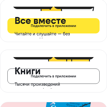
399 ₽ в мес
21 ₽ в день
Все вместе
Подключить в приложении
Читайте и слушайте — без
ограничений*
299 ₽ в мес
14 ₽ в день
Книги
Подключить в приложении
Тысячи произведений
с доступом офлайн