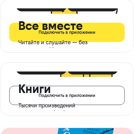
399 ₽ в мес
21 ₽ в день
Все вместе
Подключить в приложении
Читайте и слушайте — без
ограничений*
299 ₽ в мес
14 ₽ в день
Книги
Подключить в приложении
Тысячи произведений
с доступом офлайн