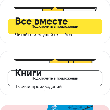
399 ₽ в мес
21 ₽ в день
Все вместе
Подключить в приложении
Читайте и слушайте — без
ограничений*
299 ₽ в мес
14 ₽ в день
Книги
Подключить в приложении
Тысячи произведений
с доступом офлайн