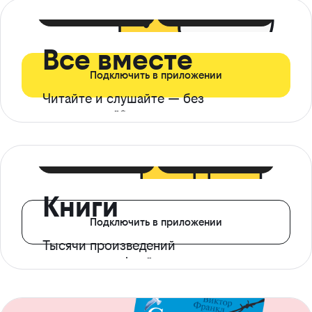
399 ₽ в мес
21 ₽ в день
Все вместе
Подключить в приложении
Читайте и слушайте — без
ограничений*
299 ₽ в мес
14 ₽ в день
Книги
Подключить в приложении
Тысячи произведений
с доступом офлайн