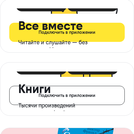
399 ₽ в мес
21 ₽ в день
Все вместе
Подключить в приложении
Читайте и слушайте — без
ограничений*
299 ₽ в мес
14 ₽ в день
Книги
Подключить в приложении
Тысячи произведений
с доступом офлайн